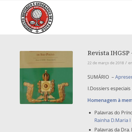
Revista IHGSP 
/
22 de março de 2018
e
SUMÁRIO –
Aprese
I.Dossiers especiais
Homenagem à memór
Palavras do Prín
Rainha D.Maria I
Palavras da Dra.