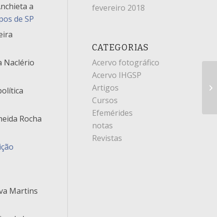
nchieta a
fevereiro 2018
pos de SP
eira
CATEGORIAS
a Naclério
Acervo fotográfico
Acervo IHGSP
Artigos
olítica
Cursos
Efemérides
lmeida Rocha
notas
Revistas
ição
va Martins