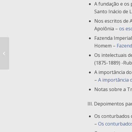
A fundação e os 
Santo Inácio de 
Nos escritos de 
Apolônia –
os es
Fazenda Imperial
Homem –
Fazend
Revista IHGSP – vol. 99
Os intelectuais d
(1875-1889) -Ru
A importância do
–
A importância 
Notas sobre a Tr
III. Depoimentos par
Os conturbados d
–
Os conturbados