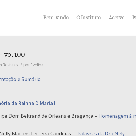
Bem-vindo
O Instituto
Acervo
P
– vol.100
/
m
Revistas
por
Evelina
rntação e Sumário
ia da Rainha D.Maria I
cipe Dom Beltrand de Orleans e Bragança –
Homenagem à m
 Nelly Martins Ferreira Candeias –
Palavras da Dra Nely