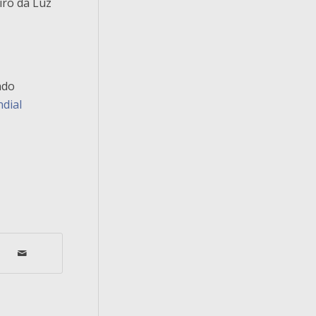
iro da Luz
ndo
ndial