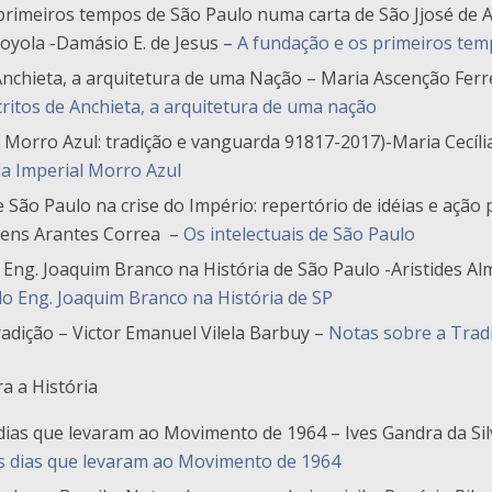
primeiros tempos de São Paulo numa carta de São Jjosé de A
Loyola -Damásio E. de Jesus –
A fundação e os primeiros tem
Anchieta, a arquitetura de uma Nação – Maria Ascenção Ferr
critos de Anchieta, a arquitetura de uma nação
 Morro Azul: tradição e vanguarda 91817-2017)-Maria Cecíli
a Imperial Morro Azul
e São Paulo na crise do Império: repertório de idéias e ação p
bens Arantes Correa –
Os intelectuais de São Paulo
 Eng. Joaquim Branco na História de São Paulo -Aristides A
do Eng. Joaquim Branco na História de SP
adição – Victor Emanuel Vilela Barbuy –
Notas sobre a Trad
a a História
ias que levaram ao Movimento de 1964 – Ives Gandra da Sil
 dias que levaram ao Movimento de 1964