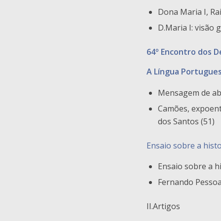
Dona Maria I, Ra
D.Maria I: visão
64º Encontro dos 
A Língua Portugue
Mensagem de aber
Camões, expoent
dos Santos (51)
Ensaio sobre a hist
Ensaio sobre a h
Fernando Pessoa 
II.Artigos