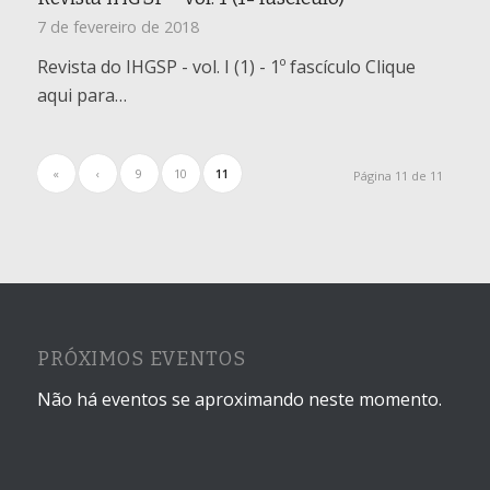
7 de fevereiro de 2018
Revista do IHGSP - vol. I (1) - 1º fascículo Clique
aqui para…
«
‹
9
10
11
Página 11 de 11
PRÓXIMOS EVENTOS
Não há eventos se aproximando neste momento.