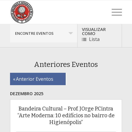
VISUALIZAR
Navegação
COMO
ENCONTRE EVENTOS
dos
Lista
eventos
Anteriores Eventos
Eventos
«
Anterior Eventos
Navegação
por
DEZEMBRO 2025
Lista
Bandeira Cultural – Prof. JOrge P.Cintra
“Arte Moderna: 10 edifícios no bairro de
Higienópolis”